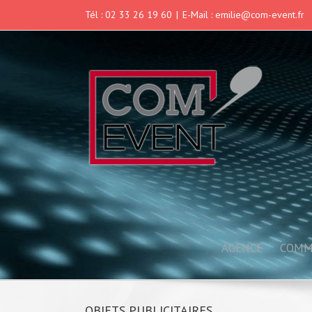
Tél : 02 33 26 19 60
|
E-Mail : emilie@com-event.fr
AGENCE
COMM
OBJETS PUBLICITAIRES