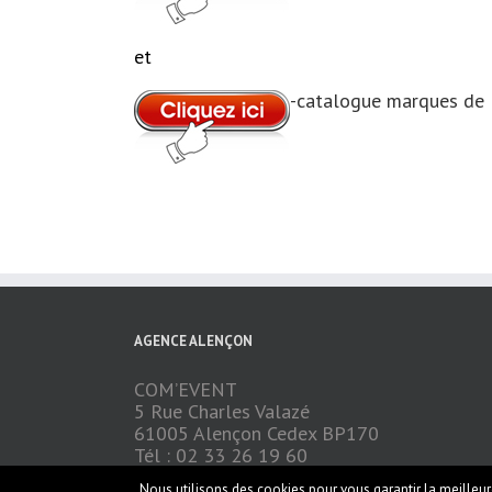
et
-catalogue marques de 
AGENCE ALENÇON
COM’EVENT
5 Rue Charles Valazé
61005 Alençon Cedex BP170
Tél : 02 33 26 19 60
Fax : 02 33 80 02 09
Nous utilisons des cookies pour vous garantir la meilleure