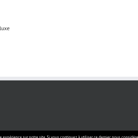
luxe
 expérience sur notre site. Si vous continuez à utiliser ce dernier, nous considér