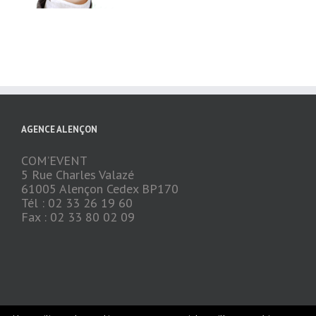
AGENCE ALENÇON
COM’EVENT
5 Rue Charles Valazé
61005 Alençon Cedex BP170
Tél : 02 33 26 19 60
Fax : 02 33 80 02 09